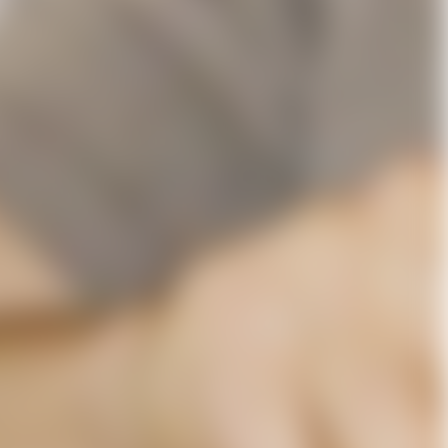
isationsnummer ännu
lär ger du oss tillåtelse att
mail samt att skicka kommunikation
ar att inte spamma dig. Du har
mtycke när som helst.