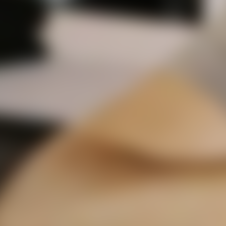
Organisationsnummer
Jag har inget organ
Påbörja ansökan
Genom att skicka in detta formu
kontakta dig via telefon och 
i marknadsföringssyfte. Vi lov
möjlighet att återkalla ditt sa