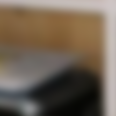
Ansök om ett
på några få 
Mobilnummer
Din mailadress