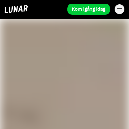
Kom igång idag
Lunar
hem