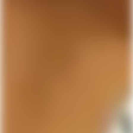
Jag har inget organisationsnummer ännu
Påbörja ansökan
Genom att skicka in detta formulär ger du oss tillåtelse
att kontakta dig via telefon och mail samt att skicka
kommunikation i marknadsföringssyfte. Vi lovar att inte
spamma dig. Du har möjlighet att återkalla ditt
samtycke när som helst.