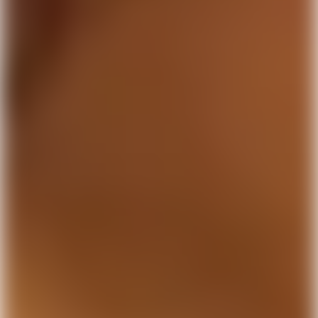
Ansök om ett företagskonto
Stän
på några få minuter.
Mobilnummer
Din mailadress
Organisationsnummer