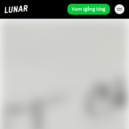
Kom igång idag
Lunar
hem