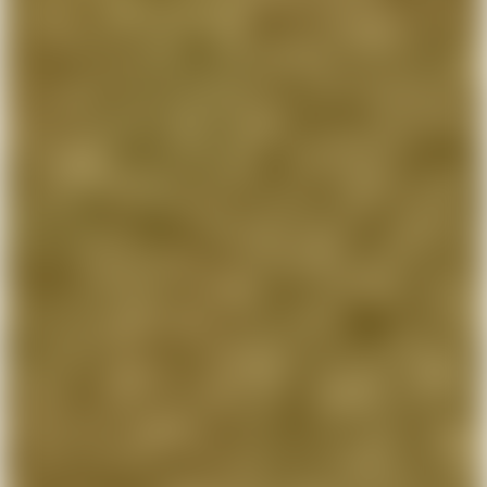
Ansök om ett företagskonto
Stän
på några få minuter.
Mobilnummer
Din mailadress
Organisationsnummer
Jag har inget organisationsnummer ännu
Påbörja ansökan
Genom att skicka in detta formulär ger du oss tillåtelse