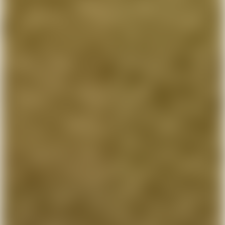
att kontakta dig via telefon och mail samt att skicka
kommunikation i marknadsföringssyfte. Vi lovar att inte
spamma dig. Du har möjlighet att återkalla ditt
samtycke när som helst.