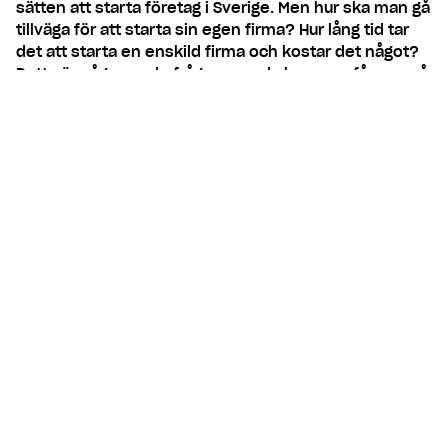
sätten att starta företag i Sverige. Men hur ska man gå
tillväga för att starta sin egen firma? Hur lång tid tar
det att starta en enskild firma och kostar det något?
Detta är några av de frågor som du kommer få svar på
här. Följ med i vår checklista där vi steg-för-steg
guidar dig genom processen.
Innehåll
1. Är du anställd? Informera din
arbetsgivare i god tid
2. Välj ett namn och registrera din
firma
3. Ansök om F-skatt
4. Öppna ett företagskonto
5. Skaffa en bokföringslösning