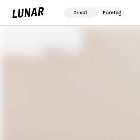
Privat
Företag
Lunar
hem