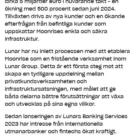
cirka 5 miljarder euro i nuvarande takt - en
ökning med 500 procent sedan juni 2024.
Vi är en helt digital bank. Det innebär att du kan
Tillväxten drivs av nya kunder och en ökande
öppna ett konto hos oss direkt från din mobil. Du
efterfrågan från befintliga kunder som
behöver inte byta bank för att börja hantera dina
uppskattar Moonrises enkla och säkra
pengar smartare.
infrastruktur.
Lunar har nu inlett processen med att etablera
Moonrise som en fristående verksamhet inom
Lunar Group. Detta är ett första steg mot att
skapa en tydligare uppdelning mellan
privatkundsverksamheten och
infrastruktursatsningen, med målet att ge
båda delarna bättre förutsättningar att växa
och utvecklas på sina egna villkor.
Sedan lanseringen av Lunars Banking Services
2023 har intresse från internationella
utmanarbanker och fintechs ökat kraftigt.