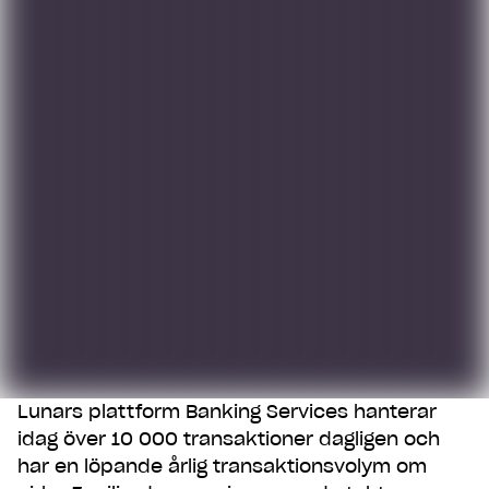
Lunars plattform Banking Services hanterar
Gör som 1 000 000
idag över 10 000 transaktioner dagligen och
andra
har en löpande årlig transaktionsvolym om