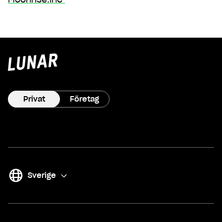
Lunar
hem
Privat
Företag
Sverige
(
Byt
)