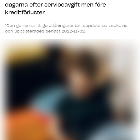
dagarna efter serviceavgift men före
kreditförluster.
*Den genomsnittliga utlåningsräntan uppdateras veckovis
och uppdaterades senast 2022-11-02.