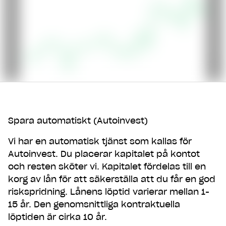
andra
Vi är en helt digital bank. Det innebär att du kan
öppna ett konto hos oss direkt från din mobil. Du
behöver inte byta bank för att börja hantera dina
pengar smartare.
Spara automatiskt (Autoinvest)
Vi har en automatisk tjänst som kallas för
Autoinvest. Du placerar kapitalet på kontot
och resten sköter vi. Kapitalet fördelas till en
korg av lån för att säkerställa att du får en god
riskspridning. Lånens löptid varierar mellan 1-
15 år. Den genomsnittliga kontraktuella
löptiden är cirka 10 år.