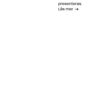
presenteras.
Läs mer
Vanliga frågor & svar
Kan man ha ett månadssparande i Lunars P2P?
Kan jag investera som företag?